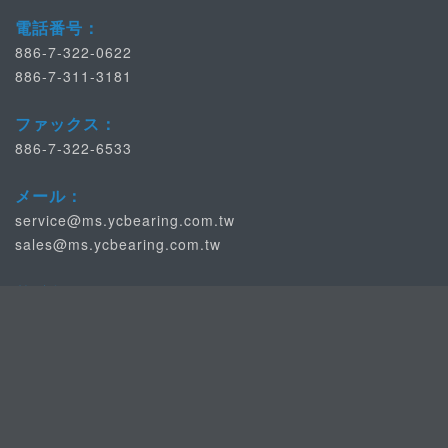
電話番号：
886-7-322-0622
886-7-311-3181
ファックス：
886-7-322-6533
メール：
service@ms.ycbearing.com.tw
sales@ms.ycbearing.com.tw
サイト：
http://www.ycbearing.com/
該当する業界：
半導体/パネル/ガラスの高精度な産業用オートメーション、医
療/ハンドリングや他の産業精度が緩やかで、食品/ヘビーは、
一般的な量産に属しています...