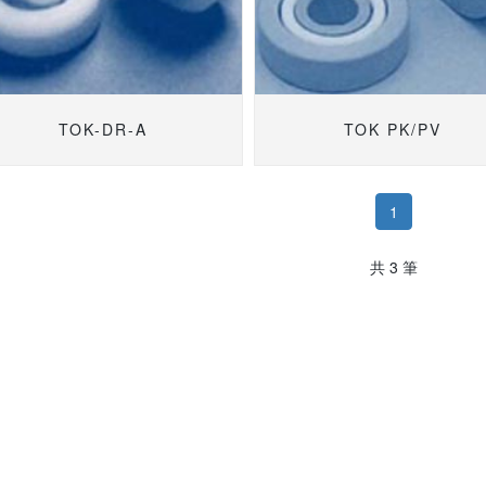
TOK-DR-A
TOK PK/PV
1
共 3 筆