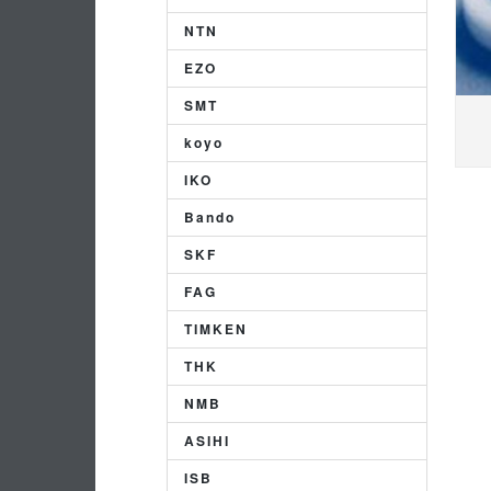
NTN
EZO
SMT
koyo
IKO
Bando
SKF
FAG
TIMKEN
THK
NMB
ASIHI
ISB