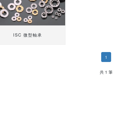
ISC 微型軸承
1
共 1 筆