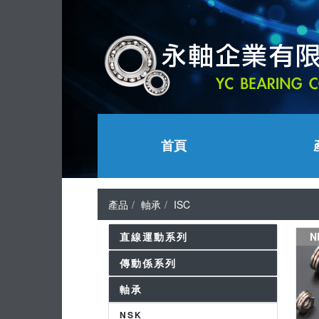
首頁
產品
軸承
ISC
直線運動系列
N
傳動係系列
軸承
NSK