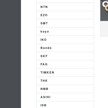
NTN
EZO
SMT
koyo
IKO
Bando
SKF
FAG
TIMKEN
THK
NMB
ASIHI
ISB