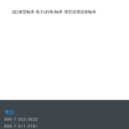
(超)微型軸承 推力(斜角)軸承 薄型深溝滾珠軸承
電話：
886-7-322-0622
886-7-311-3181