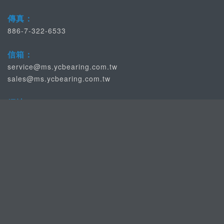
傳真：
886-7-322-6533
信箱：
service@ms.ycbearing.com.tw
sales@ms.ycbearing.com.tw
網址：
http://www.ycbearing.com/
適用產業：
半導體/面版/玻璃自動化高精密產業，醫療/般運等屬中等精密
產業，食品/重工屬於一般傳產...
CopyRight © 2002 - 2026 All Rights Reserved
YC BEARING CO.,LTD.
Power by
Mr. Development Digital Technology Co.,Ltd.